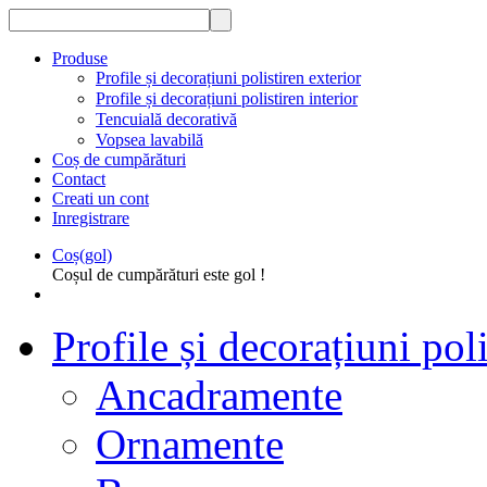
Produse
Profile și decorațiuni polistiren exterior
Profile și decorațiuni polistiren interior
Tencuială decorativă
Vopsea lavabilă
Coș de cumpărături
Contact
Creati un cont
Inregistrare
Coș(gol)
Coșul de cumpărături este gol !
Profile și decorațiuni poli
Ancadramente
Ornamente